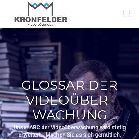
GLOSSAR DER
VIDEO­ÜBER­
WACHUNG
Unser ABC der Video­überwachung wird stetig
erweitert... Machen Sie es sich gemütlich.