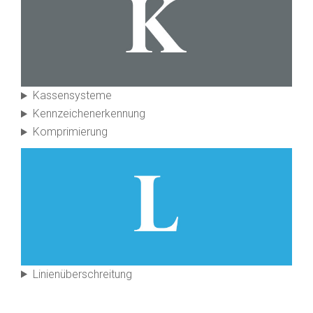
Kassen­systeme
Kennzeichen­erkennung
Kompri­mierung
Linien­über­schreitung