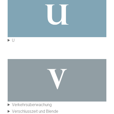
U
Verkehrs­überwachung
Verschlus­szeit und Blende