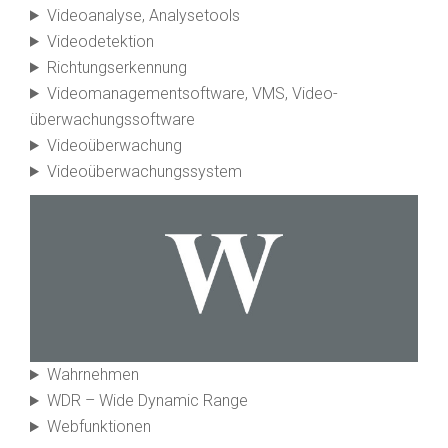
Video­analyse, Analyse­tools
Video­detektion
Richtungs­erkennung
Video­management­software, VMS, Video­
überwachungs­software
Video­überwachung
Video­überwachungs­system
Wahrnehmen
WDR – Wide Dynamic Range
Web­funktionen