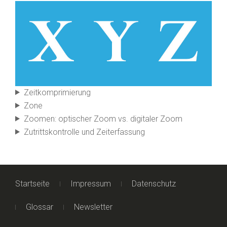
Zeit­kompri­mierung
Zone
Zoomen: optischer Zoom vs. digitaler Zoom
Zutritts­kontrolle und Zeit­erfassung
Startseite
Impressum
Datenschutz
Glossar
Newsletter